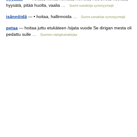
hyysätä, pitää huolta, vaalia …
Suomi sanakirja synonyymejä
isännöidä
— • hoitaa, hallinnoida …
Suomi sanakirja synonyymejä
petaa
— hoitaa juttu etukäteen /sijata vuode Se dirigan mesta oli
pedattu sulle …
Suomen slangisanakirjaa