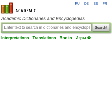
RU
DE
ES
FR
en-academic.com
Academic Dictionaries and Encyclopedias
Search!
Interpretations
Translations
Books
Игры ⚽