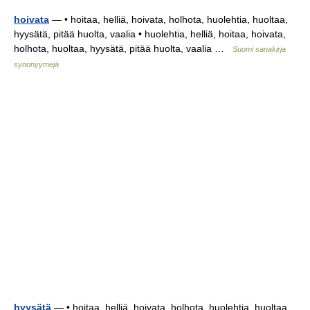
hoivata
— • hoitaa, helliä, hoivata, holhota, huolehtia, huoltaa,
hyysätä, pitää huolta, vaalia • huolehtia, helliä, hoitaa, hoivata,
holhota, huoltaa, hyysätä, pitää huolta, vaalia …
Suomi sanakirja
synonyymejä
hyysätä
— • hoitaa, helliä, hoivata, holhota, huolehtia, huoltaa,