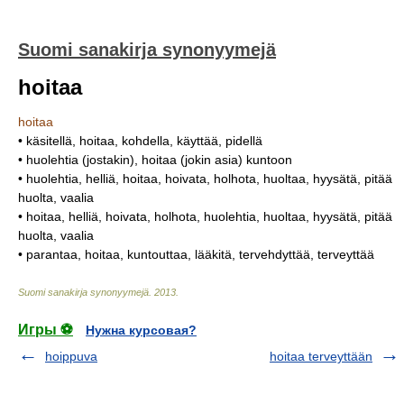
Suomi sanakirja synonyymejä
hoitaa
hoitaa
• käsitellä, hoitaa, kohdella, käyttää, pidellä
• huolehtia (jostakin), hoitaa (jokin asia) kuntoon
• huolehtia, helliä, hoitaa, hoivata, holhota, huoltaa, hyysätä, pitää
huolta, vaalia
• hoitaa, helliä, hoivata, holhota, huolehtia, huoltaa, hyysätä, pitää
huolta, vaalia
• parantaa, hoitaa, kuntouttaa, lääkitä, tervehdyttää, terveyttää
Suomi sanakirja synonyymejä
.
2013
.
Игры ⚽
Нужна курсовая?
hoippuva
hoitaa terveyttään