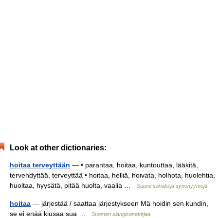
Look at other dictionaries:
hoitaa terveyttään
— • parantaa, hoitaa, kuntouttaa, lääkitä,
tervehdyttää, terveyttää • hoitaa, helliä, hoivata, holhota, huolehtia,
huoltaa, hyysätä, pitää huolta, vaalia …
Suomi sanakirja synonyymejä
hoitaa
— järjestää / saattaa järjestykseen Mä hoidin sen kundin,
se ei enää kiusaa sua …
Suomen slangisanakirjaa